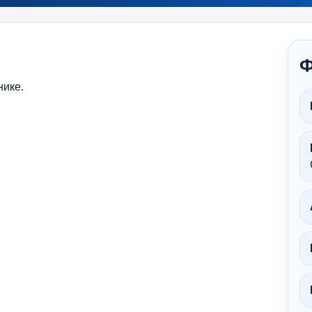
Ф
нике.