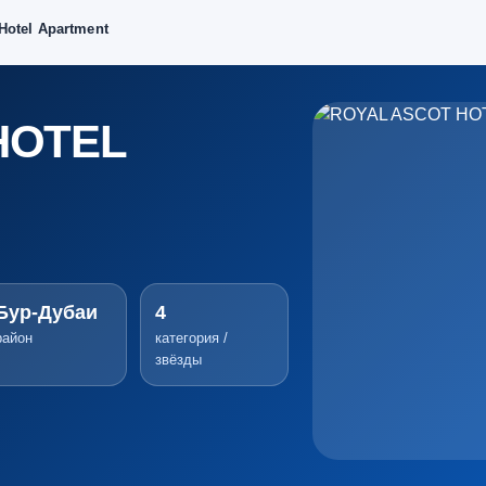
Hotel Apartment
HOTEL
Бур-Дубаи
4
район
категория /
звёзды