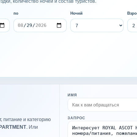
дки, количество ночей и состав туристов.
по
Ночей
Взро
ИМЯ
ЗАПРОС
, питание и категорию
APARTMENT
. Или
.