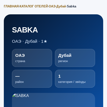
ГЛАВНАЯ
›
КАТАЛОГ ОТЕЛЕЙ
›
ОАЭ
›
Дубай
›
Sabka
SABKA
ОАЭ · Дубай · 1★
ОАЭ
Дубай
страна
регион
—
1
район
категория / звёзды