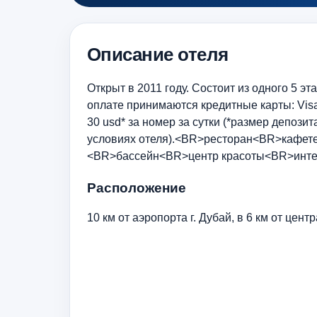
Описание отеля
Открыт в 2011 году. Состоит из одного 5 э
оплате принимаются кредитные карты: Visa
30 usd* за номер за сутки (*размер депози
условиях отеля).<BR>ресторан<BR>кафет
<BR>бассейн<BR>центр красоты<BR>инте
Расположение
10 км от аэропорта г. Дубай, в 6 км от цент