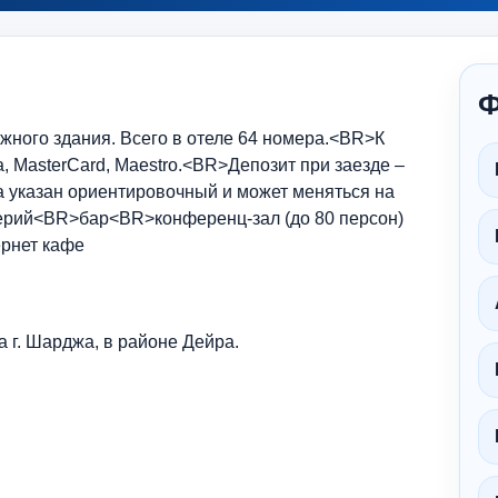
Ф
тажного здания. Всего в отеле 64 номера.<BR>К
, MasterCard, Maestro.<BR>Депозит при заезде –
та указан ориентировочный и может меняться на
ерий<BR>бар<BR>конференц-зал (до 80 персон)
рнет кафе
ра г. Шарджа, в районе Дейра.