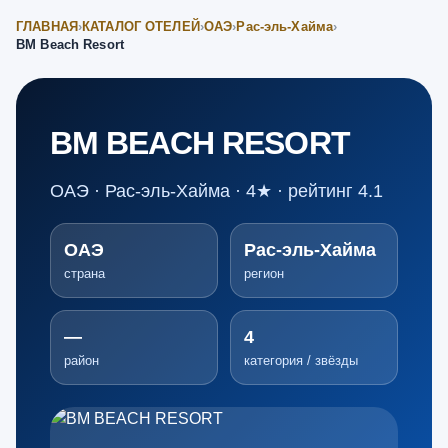
ГЛАВНАЯ
›
КАТАЛОГ ОТЕЛЕЙ
›
ОАЭ
›
Рас-эль-Хайма
›
BM Beach Resort
BM BEACH RESORT
ОАЭ · Рас-эль-Хайма · 4★ · рейтинг 4.1
ОАЭ
Рас-эль-Хайма
страна
регион
—
4
район
категория / звёзды