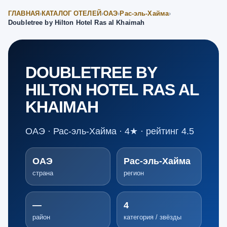
ГЛАВНАЯ
›
КАТАЛОГ ОТЕЛЕЙ
›
ОАЭ
›
Рас-эль-Хайма
›
Doubletree by Hilton Hotel Ras al Khaimah
DOUBLETREE BY
HILTON HOTEL RAS AL
KHAIMAH
ОАЭ · Рас-эль-Хайма · 4★ · рейтинг 4.5
ОАЭ
Рас-эль-Хайма
страна
регион
—
4
район
категория / звёзды