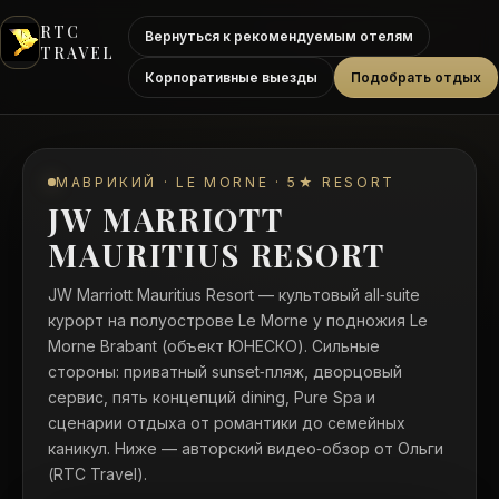
RTC
Вернуться к рекомендуемым отелям
TRAVEL
Корпоративные выезды
Подобрать отдых
МАВРИКИЙ · LE MORNE · 5★ RESORT
JW MARRIOTT
MAURITIUS RESORT
JW Marriott Mauritius Resort — культовый all‑suite
курорт на полуострове Le Morne у подножия Le
Morne Brabant (объект ЮНЕСКО). Сильные
стороны: приватный sunset‑пляж, дворцовый
сервис, пять концепций dining, Pure Spa и
сценарии отдыха от романтики до семейных
каникул. Ниже — авторский видео‑обзор от Ольги
(RTC Travel).