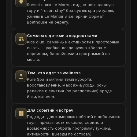
Sunset‑пляж Le Morne, вид на легендарную
гору и “resort stay” без суеты: spa‑ритуалы,
ужины в Le Manoir и вечерний формат
Boathouse на берегу.
Семьям с детьми и подростками
Kids club, семейные активности и просторные
сьюты — удобно, когда нужна «база» с
сервисом, бассейнами и программой на
месте.
Тем, кто едет за wellness
Pure Spa и мягкий темп курорта:
восстановление, массажи/уходы, зоны
релакса и занятия (по расписанию) вроде
йоги/фитнеса.
Для событий и встреч
Подходит для камерных событий и небольших
групп: приватность локации, сервис и
возможность собрать программу (ужины,
активности, выезды по острову).