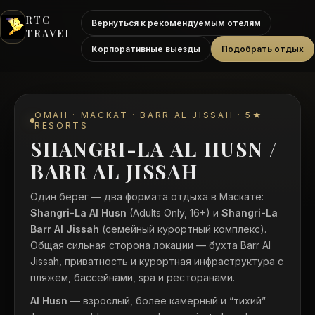
RTC
Вернуться к рекомендуемым отелям
TRAVEL
Корпоративные выезды
Подобрать отдых
ОМАН · МАСКАТ · BARR AL JISSAH · 5★
RESORTS
SHANGRI-LA AL HUSN /
BARR AL JISSAH
Один берег — два формата отдыха в Маскате:
Shangri-La Al Husn
(Adults Only, 16+) и
Shangri-La
Barr Al Jissah
(семейный курортный комплекс).
Общая сильная сторона локации — бухта Barr Al
Jissah, приватность и курортная инфраструктура с
пляжем, бассейнами, spa и ресторанами.
Al Husn
— взрослый, более камерный и “тихий”