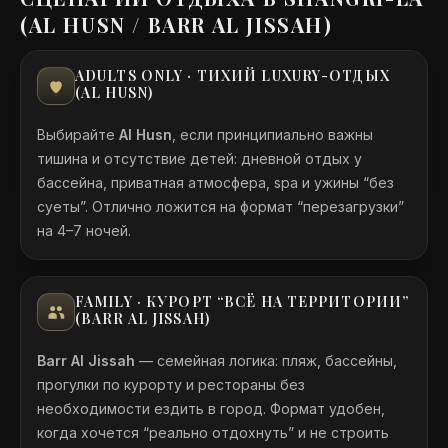
(AL HUSN / BARR AL JISSAH)
ADULTS ONLY · ТИХИЙ LUXURY-ОТДЫХ
(AL HUSN)
Выбирайте
Al Husn
, если принципиально важны
тишина и отсутствие детей: дневной отдых у
бассейна, приватная атмосфера, spa и ужины “без
суеты”. Отлично ложится на формат “перезагрузки”
на 4–7 ночей.
FAMILY · КУРОРТ “ВСЁ НА ТЕРРИТОРИИ”
(BARR AL JISSAH)
Barr Al Jissah
— семейная логика: пляж, бассейны,
прогулки по курорту и рестораны без
необходимости ездить в город. Формат удобен,
когда хочется “реально отдохнуть” и не строить